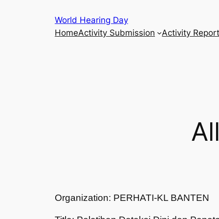
Skip
World Hearing Day
to
Home
Activity Submission
Activity Repor
content
Al
Organization: PERHATI-KL BANTEN