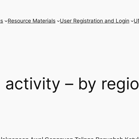
ts
Resource Materials
User Registration and Login
U
l activity – by regi