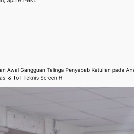
fah, Sp.THT-BKL
naan Awal Gangguan Telinga Penyebab Ketulian pada A
asi & ToT Teknis Screen H