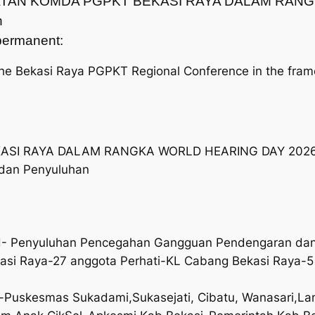
KEGIATAN KOMDA PGPKT BEKASI RAYA DALAM RA
n
t permanent:
 the Bekasi Raya PGPKT Regional Conference in the fra
ASI RAYA DALAM RANGKA WORLD HEARING DAY 202
 dan Penyuluhan
_H- Penyuluhan Pencegahan Gangguan Pendengaran dan K
asi Raya-27 anggota Perhati-KL Cabang Bekasi Raya-
el-Puskesmas Sukadami,Sukasejati, Cibatu, Wanasari,