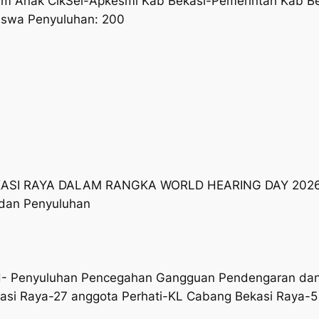
rum Anak CikSel-Apkesmi Kab Bekasi-Pemerintah Kab Be
 Siswa Penyuluhan: 200
ASI RAYA DALAM RANGKA WORLD HEARING DAY 202
 dan Penyuluhan
_H- Penyuluhan Pencegahan Gangguan Pendengaran dan K
asi Raya-27 anggota Perhati-KL Cabang Bekasi Raya-