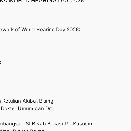
NGKA WORLD HEARING DAY 2026:
mework of World Hearing Day 2026:
6
etulian Akibat Bising
5 Dokter Umum dan Drg
Lambangsari-SLB Kab Bekasi-PT Kasoem