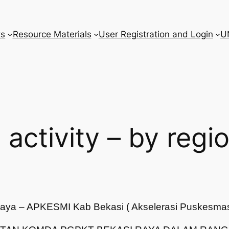
ts
Resource Materials
User Registration and Login
U
l activity – by regi
aya – APKESMI Kab Bekasi ( Akselerasi Puskesmas