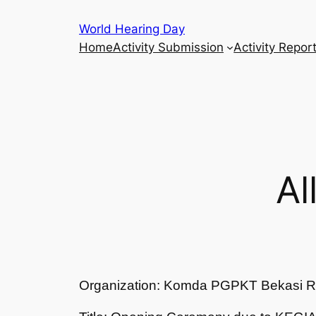
Skip
World Hearing Day
to
Home
Activity Submission
Activity Repor
content
Al
Organization: Komda PGPKT Bekasi R